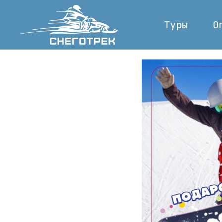
Туры
О