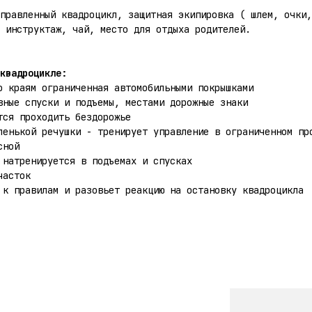
правленный квадроцикл, защитная экипировка ( шлем, очки,
 инструктаж, чай, место для отдыха родителей.
квадроцикле:
о краям ограниченная автомобильными покрышками
вные спуски и подъемы, местами дорожные знаки
тся проходить бездорожье
ленькой речушки - тренирует управление в ограниченном пр
сной
 натренируется в подъемах и спусках
часток
 к правилам и разовьет реакцию на остановку квадроцикла