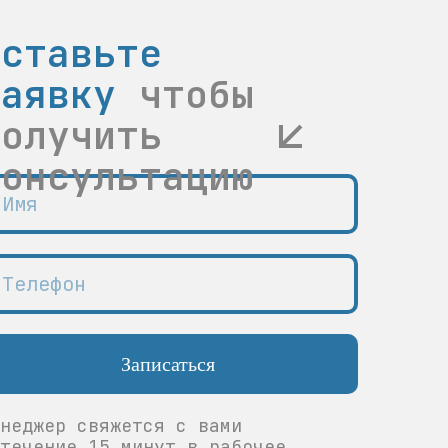
Оставьте
заявку
чтобы
получить
консультацию
Записаться
неджер свяжется с вами
течение 15 минут в рабочее