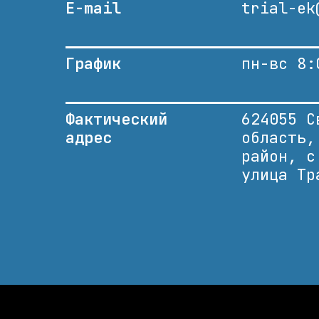
E-mail
trial-ek
График
пн-вс 8:
Фактический
624055 С
адрес
область,
район, с
улица Тр