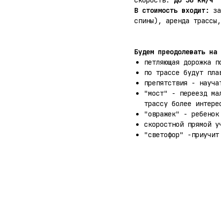
Скорость:
до 30 км/ч
В стоимость входит:
за
спины), аренда трассы,
Будем преодолевать на 
петляющая дорожка п
по трассе будут пла
препятствия - науча
"мост" - переезд ма
трассу более интере
"овражек" - ребенок
скоростной прямой у
"светофор" -приучит