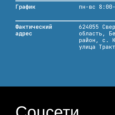
График
пн-вс 8:00
Фактический
624055 Све
адрес
область, Б
район, с. 
улица Трак
Соцсети