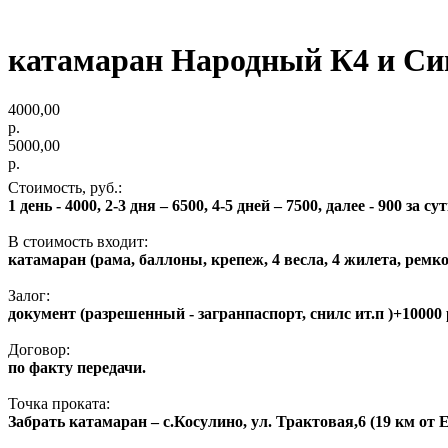
катамаран Народный К4 и Си
4000,00
р.
5000,00
р.
Стоимость, руб.:
1 день - 4000, 2-3 дня – 6500, 4-5 дней – 7500, далее - 900 за су
В стоимость входит:
катамаран (рама, баллоны, крепеж, 4 весла, 4 жилета, ремк
Залог:
документ (разрешенный - загранпаспорт, снилс ит.п )+10000
Договор:
по факту передачи.
Точка проката:
Забрать катамаран – с.Косулино, ул. Трактовая,6 (19 км от 