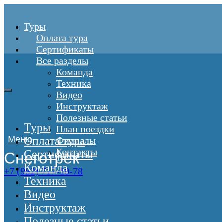
Туры
Оплата тура
Сертификаты
Все разделы
Команда
Техника
Видео
Инструктаж
Полезные статьи
Туры
План поездки
Меню
Оплата тура
Филиалы
Контакты
Сертификаты
Снеготрек
Команда
+7 (982) 717-10-78
Техника
Видео
Инструктаж
Полезные статьи