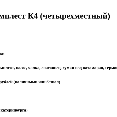
мплест К4 (четырехместный)
тки
омплект, насос, чалка, спасконец, сумки под катамаран, герм
 рублей (наличными или безнал)
Екатеринбурга)