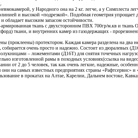
.
мокамерой, у Народного она на 2 кг. легче, а у Симплеста легч
линией и высокой «подрезкой». Подобная геометрия упрощает д
 и обладает высоким запасом остойчивости.
 –армированная ткань с двухсторонним ПВХ 700гр/м.кв и ткань
оксфорд) ткани, и внутренних камер из газодержащих - прорезин
 (проклеены) протектором. Каждая камера разделена на два н
в, собирается очень просто и надежно. Состоит из дюралевых (Д
лукницами – ложементами (Д16Т) для снятия точечных нагрузо
льно изготовленной рамы в походных условиях(ссылка на видео) 
нии от 2 до 5 человек, так как очень легкие, надежные, особен
ся они на самых известных предприятиях страны «Рафтсервис» 
ьзование в прокатах на Алтае, Карелии, Дальнем востоке, Кавка