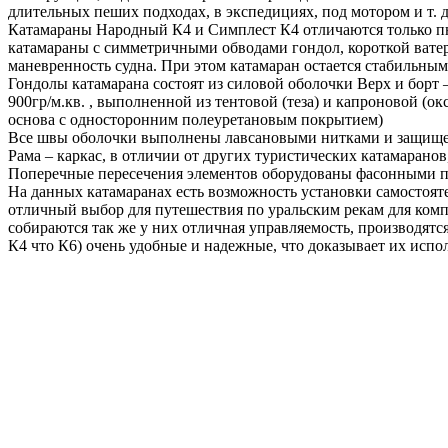
длительных пеших подходах, в экспедициях, под мотором и т. д
Катамараны Народный К4 и Симплест К4 отличаются только пнев
катамараны с симметричными обводами гондол, короткой ватер
маневренность судна. При этом катамаран остается стабильным
Гондолы катамарана состоят из силовой оболочки Верх и борт
900гр/м.кв. , выполненной из тентовой (теза) и капроновой (
основа с односторонним полеуретановым покрытием)
Все швы оболочки выполнены лавсановыми нитками и защищены
Рама – каркас, в отличии от других туристических катамарано
Поперечные пересечения элементов оборудованы фасонными по
На данных катамаранах есть возможность установки самостояте
отличный выбор для путешествия по уральским рекам для компа
собираются так же у них отличная управляемость, производят
К4 что К6) очень удобные и надежные, что доказывает их испол