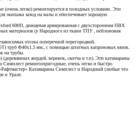
е (очень легко) ремонтируется в походных условиях. Эти
ля экипажа заход на валы и обеспечивает хорошую
 Oxford 600D, днищевая армированная с двухсторонним ПВХ
енных материалов (у Народного из ткани ТПУ , нейлоновая
езависимых отсека поперечной перегородкой.
16Т) труб Ф40х1,5 мм., с помощью штатных капроновых вязок.
к на трубы.
(деревянных жердей, веревок, скотча и т.п). Эти катамараны
но Симплест ремонтопригодные, очень легко и быстро
и «Рафтмастер» Катамараны Симплест и Народный (любые что
зе и Урале.