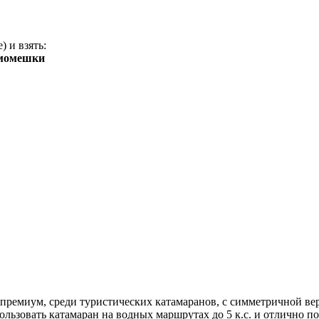
 и взять:
рмомешки
премиум, среди туристических катамаранов, с симметричной вер
льзовать катамаран на водных маршрутах до 5 к.с. и отлично п